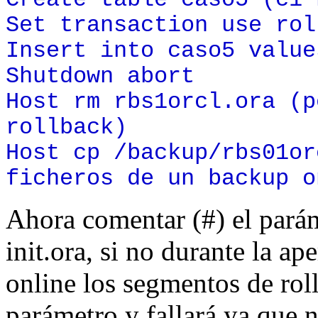
Create table caso5 (c1 
Set transaction use rol
Insert into caso5 value
Shutdown abort
Host rm rbs1orcl.ora (p
rollback)
Host cp /backup/rbs01or
ficheros de un backup o
Ahora comentar (#) el pará
init.ora, si no durante la ap
online los segmentos de rol
parámetro y fallará ya que n